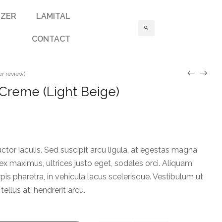
IZER
LAMITAL
CONTACT
r review)
Creme (Light Beige)
r
or iaculis. Sed suscipit arcu ligula, at egestas magna
 ex maximus, ultrices justo eget, sodales orci. Aliquam
pis pharetra, in vehicula lacus scelerisque. Vestibulum ut
tellus at, hendrerit arcu.