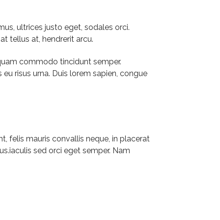
s, ultrices justo eget, sodales orci.
t tellus at, hendrerit arcu.
Aliquam commodo tincidunt semper.
s eu risus urna. Duis lorem sapien, congue
, felis mauris convallis neque, in placerat
cus.iaculis sed orci eget semper. Nam