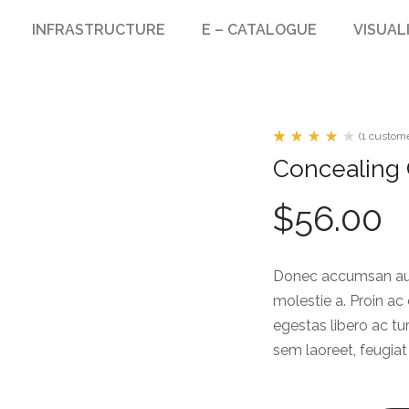
INFRASTRUCTURE
E – CATALOGUE
VISUAL
(
1
custome
Rated
1
Concealing 
4.00
out
of 5
based
$
56.00
on
custome
rating
Donec accumsan auct
molestie a. Proin ac
egestas libero ac tur
sem laoreet, feugiat 