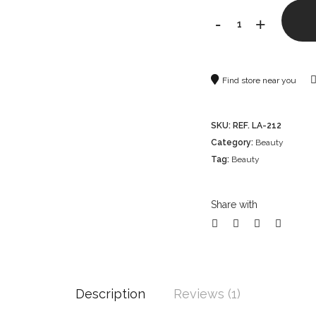
-
+
Find store near you
SKU:
REF. LA-212
Category:
Beauty
Tag:
Beauty
Share with
Description
Reviews (1)