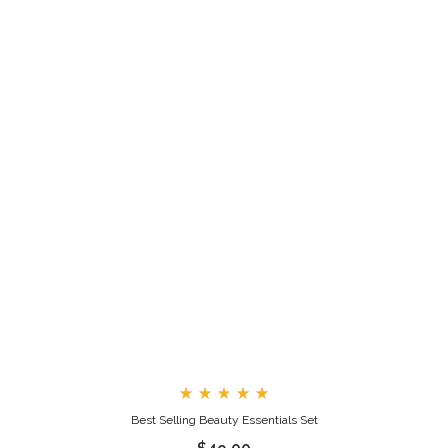
Rated
Best Selling Beauty Essentials Set
5.00
out