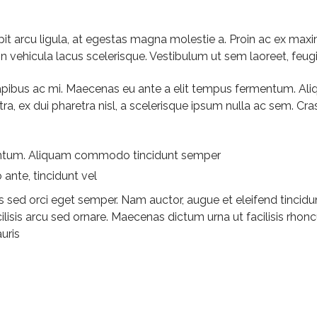
t arcu ligula, at egestas magna molestie a. Proin ac ex maximu
n vehicula lacus scelerisque. Vestibulum ut sem laoreet, feugia
, dapibus ac mi. Maecenas eu ante a elit tempus fermentum. 
a, ex dui pharetra nisl, a scelerisque ipsum nulla ac sem. Cra
entum. Aliquam commodo tincidunt semper
ante, tincidunt vel
 sed orci eget semper. Nam auctor, augue et eleifend tincidunt
ilisis arcu sed ornare. Maecenas dictum urna ut facilisis rhon
auris