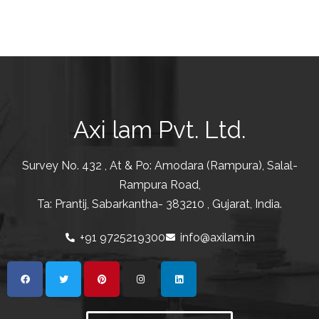
Axi lam Pvt. Ltd.
Survey No. 432 , At & Po: Amodara (Rampura), Salal-
Rampura Road,
Ta: Prantij, Sabarkantha- 383210 , Gujarat, India.
+91 9725219300
info@axilam.in