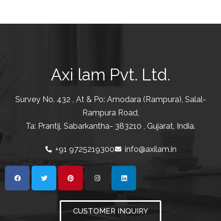
Axi lam Pvt. Ltd.
Survey No. 432 , At & Po: Amodara (Rampura), Salal-
Rampura Road,
Ta: Prantij, Sabarkantha- 383210 , Gujarat, India.
+91 9725219300
info@axilam.in
CUSTOMER INQUIRY